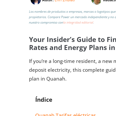
Los nombres de productos o empresas, marcas o logotipos que 
propietarios. Compare Power un mercado independiente y no af
nuestro compromiso con
la integridad editorial
.
Your Insider’s Guide to Fin
Rates and Energy Plans i
If you’re a long-time resident, a new
deposit electricity, this complete gui
plan in Quanah.
Índice
Quanah Tarifas eléctricas