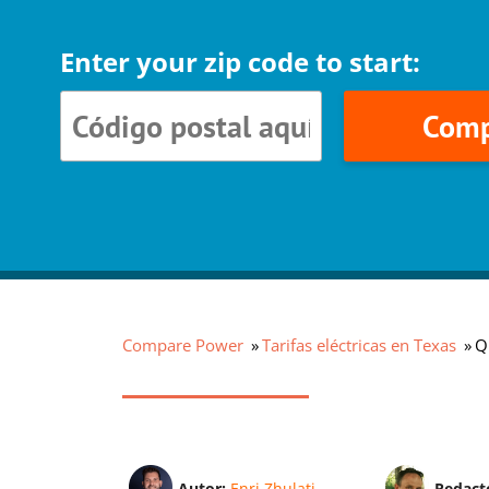
Enter your zip code to start:
Comp
Compare Power
Tarifas eléctricas en Texas
Q
Autor:
Enri Zhulati
Redact