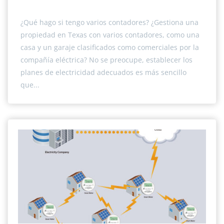
¿Qué hago si tengo varios contadores? ¿Gestiona una
propiedad en Texas con varios contadores, como una
casa y un garaje clasificados como comerciales por la
compañía eléctrica? No se preocupe, establecer los
planes de electricidad adecuados es más sencillo
que...