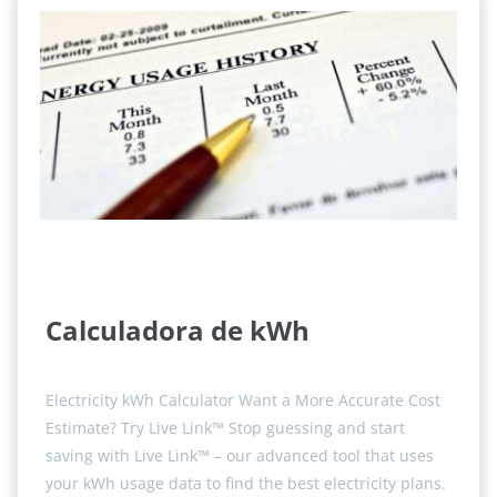
Calculadora de kWh
Electricity kWh Calculator Want a More Accurate Cost
Estimate? Try Live Link™ Stop guessing and start
saving with Live Link™ – our advanced tool that uses
your kWh usage data to find the best electricity plans.