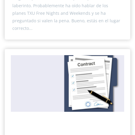
laberinto. Probablemente ha oído hablar de los
planes TXU Free Nights and Weekends y se ha
preguntado si valen la pena. Bueno, estás en el lugar
correcto...