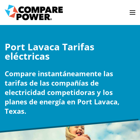
Port Lavaca Tarifas
eléctricas
Compare instantáneamente las
tarifas de las compañías de
electricidad competidoras y los
planes de energía en Port Lavaca,
Texas.