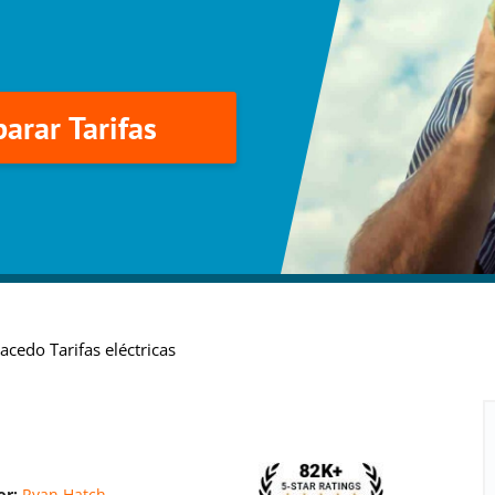
arar Tarifas
lacedo Tarifas eléctricas
or:
Ryan Hatch