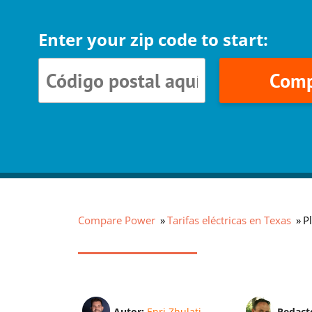
Enter your zip code to start:
Comp
Compare Power
Tarifas eléctricas en Texas
P
Autor:
Enri Zhulati
Redact