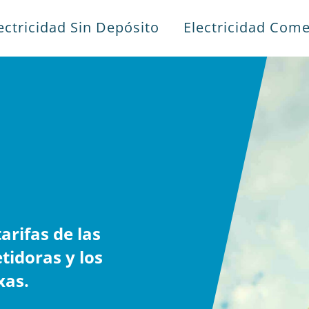
ectricidad Sin Depósito
Electricidad Come
s
rifas de las
tidoras y los
xas.