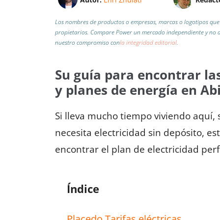
Los nombres de productos o empresas, marcas o logotipos que 
propietarios. Compare Power un mercado independiente y no af
nuestro compromiso con
la integridad editorial
.
Su guía para encontrar las
y planes de energía en Ab
Si lleva mucho tiempo viviendo aquí,
necesita electricidad sin depósito, e
encontrar el plan de electricidad per
Índice
Placedo Tarifas eléctricas