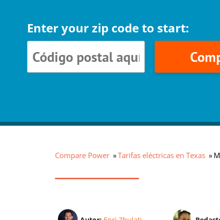
Enter your zip code to start:
Comp
Compare Power
Tarifas eléctricas en Texas
M
Autor:
Enri Zhulati
Redact