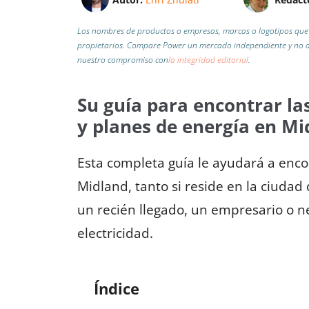
Los nombres de productos o empresas, marcas o logotipos que 
propietarios. Compare Power un mercado independiente y no af
nuestro compromiso con
la integridad editorial
.
Su guía para encontrar las
y planes de energía en Mi
Esta completa guía le ayudará a encon
Midland, tanto si reside en la ciuda
un recién llegado, un empresario o 
electricidad.
Índice