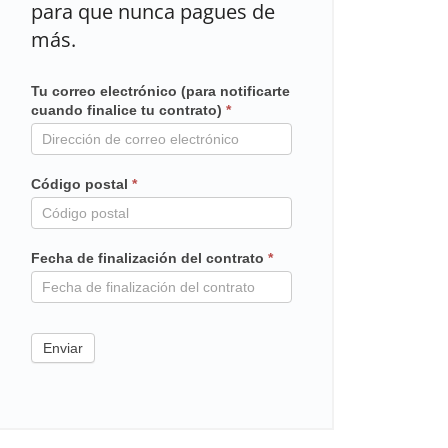
para que nunca pagues de
más.
Tu correo electrónico (para notificarte
Mailchimp
cuando finalice tu contrato)
*
en
contrato
Código postal
*
Fecha de finalización del contrato
*
Enviar