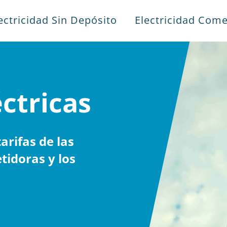
ectricidad Sin Depósito
Electricidad Come
éctricas
rifas de las
tidoras y los
.