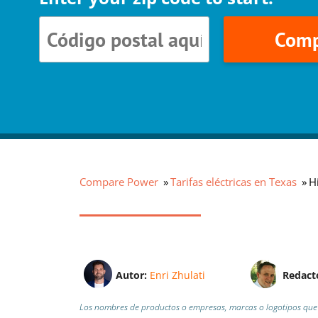
Comp
Compare Power
Tarifas eléctricas en Texas
Hi
Autor:
Enri Zhulati
Redact
Los nombres de productos o empresas, marcas o logotipos que 