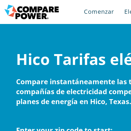
Comenzar
El
Hico Tarifas el
Compare instantáneamente las ta
compañías de electricidad compe
planes de energía en Hico, Texas
Enter your zip code to start: