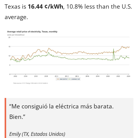
Texas is
16.44 ¢/kWh
, 10.8% less than the U.S.
average.
Me consiguió la eléctrica más barata.
Bien.
Emily (TX, Estados Unidos)