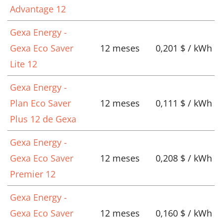
Advantage 12
Gexa Energy -
Gexa Eco Saver
12 meses
0,201 $ / kWh
Lite 12
Gexa Energy -
Plan Eco Saver
12 meses
0,111 $ / kWh
Plus 12 de Gexa
Gexa Energy -
Gexa Eco Saver
12 meses
0,208 $ / kWh
Premier 12
Gexa Energy -
Gexa Eco Saver
12 meses
0,160 $ / kWh