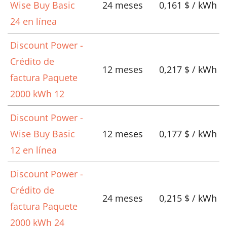
Wise Buy Basic
24 meses
0,161 $ / kWh
24 en línea
Discount Power -
Crédito de
12 meses
0,217 $ / kWh
factura Paquete
2000 kWh 12
Discount Power -
Wise Buy Basic
12 meses
0,177 $ / kWh
12 en línea
Discount Power -
Crédito de
24 meses
0,215 $ / kWh
factura Paquete
2000 kWh 24