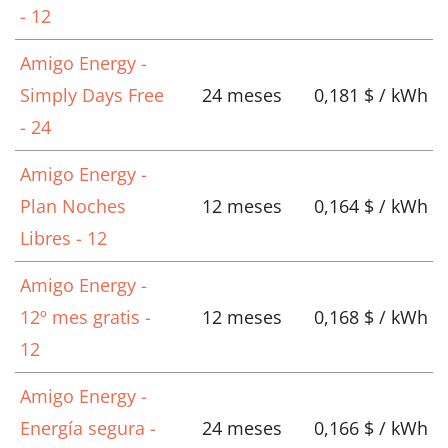
- 12
Amigo Energy -
Simply Days Free
24 meses
0,181 $ / kWh
- 24
Amigo Energy -
Plan Noches
12 meses
0,164 $ / kWh
Libres - 12
Amigo Energy -
12º mes gratis -
12 meses
0,168 $ / kWh
12
Amigo Energy -
Energía segura -
24 meses
0,166 $ / kWh