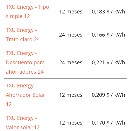
TXU Energy - Tipo
12 meses
0,183 $ / kWh
simple 12
TXU Energy -
24 meses
0,166 $ / kWh
Trato claro 24
TXU Energy -
Descuento para
24 meses
0,221 $ / kWh
ahorradores 24
TXU Energy -
Ahorrador Solar
12 meses
0,209 $ / kWh
12
TXU Energy -
12 meses
0,170 $ / kWh
Valor solar 12