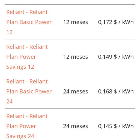
Reliant - Reliant
Plan Basic Power
12 meses
0,172 $ / kWh
12
Reliant - Reliant
Plan Power
12 meses
0,149 $ / kWh
Savings 12
Reliant - Reliant
Plan Basic Power
24 meses
0,168 $ / kWh
24
Reliant - Reliant
Plan Power
24 meses
0,145 $ / kWh
Savings 24