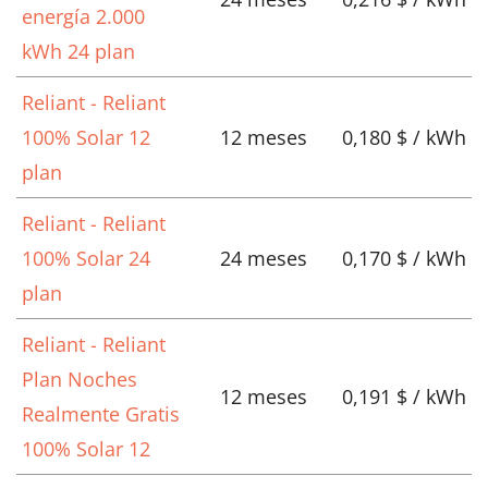
energía 2.000
kWh 24 plan
Reliant - Reliant
100% Solar 12
12 meses
0,180 $ / kWh
plan
Reliant - Reliant
100% Solar 24
24 meses
0,170 $ / kWh
plan
Reliant - Reliant
Plan Noches
12 meses
0,191 $ / kWh
Realmente Gratis
100% Solar 12