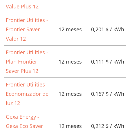
Value Plus 12
Frontier Utilities -
Frontier Saver
12 meses
0,201 $ / kWh
Valor 12
Frontier Utilities -
Plan Frontier
12 meses
0,111 $ / kWh
Saver Plus 12
Frontier Utilities -
Economizador de
12 meses
0,167 $ / kWh
luz 12
Gexa Energy -
Gexa Eco Saver
12 meses
0,212 $ / kWh