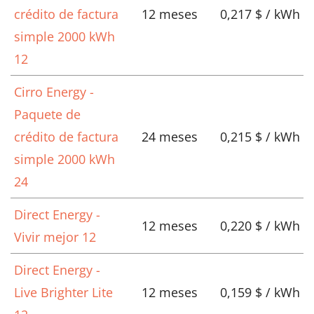
crédito de factura
12 meses
0,217 $ / kWh
simple 2000 kWh
12
Cirro Energy -
Paquete de
crédito de factura
24 meses
0,215 $ / kWh
simple 2000 kWh
24
Direct Energy -
12 meses
0,220 $ / kWh
Vivir mejor 12
Direct Energy -
Live Brighter Lite
12 meses
0,159 $ / kWh