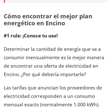
Cómo encontrar el mejor plan
energético en Encino
#1 rule: ¡Conoce tu uso!
Determinar la cantidad de energía que va a
consumir mensualmente es la mejor manera
de encontrar una oferta de electricidad en
Encino. ¿Por qué debería importarle?
Las tarifas que anuncian los proveedores de
electricidad corresponden a un consumo
mensual exacto (normalmente 1.000 kWh).