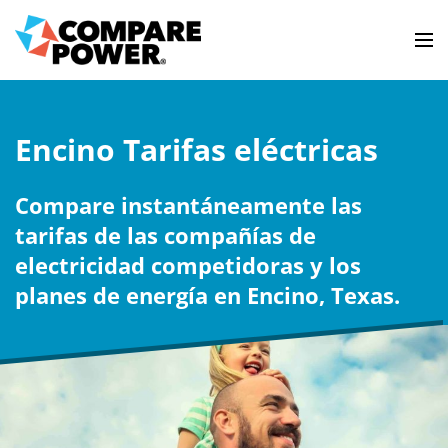
Encino Tarifas eléctricas
Compare instantáneamente las
tarifas de las compañías de
electricidad competidoras y los
planes de energía en Encino, Texas.