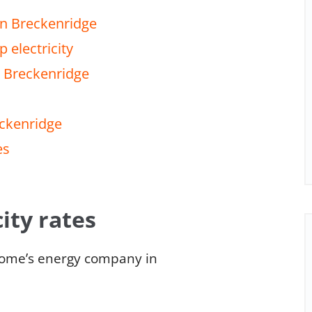
in Breckenridge
 electricity
n Breckenridge
eckenridge
es
ity rates
home’s energy company in