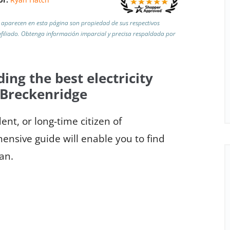
aparecen en esta página son propiedad de sus respectivos
iliado.
Obtenga información imparcial y precisa respaldada por
ding the best electricity
 Breckenridge
nt, or long-time citizen of
ensive guide will enable you to find
lan.