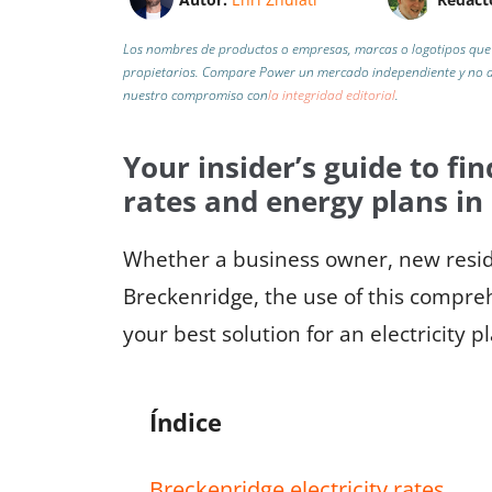
Los nombres de productos o empresas, marcas o logotipos que 
propietarios. Compare Power un mercado independiente y no af
nuestro compromiso con
la integridad editorial
.
Your insider’s guide to fin
rates and energy plans in
Whether a business owner, new reside
Breckenridge, the use of this compreh
your best solution for an electricity p
Índice
Breckenridge electricity rates