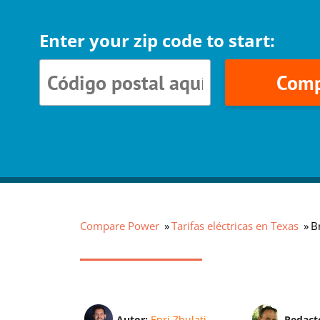
Enter your zip code to start:
Comp
Compare Power
Tarifas eléctricas en Texas
B
Autor:
Enri Zhulati
Redact