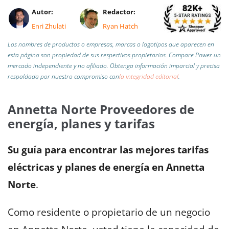
Autor:
Redactor:
Enri Zhulati
Ryan Hatch
Los nombres de productos o empresas, marcas o logotipos que aparecen en
esta página son propiedad de sus respectivos propietarios. Compare Power un
mercado independiente y no afiliado.
Obtenga información imparcial y precisa
respaldada por nuestro compromiso con
la integridad editorial
.
Annetta Norte Proveedores de
energía, planes y tarifas
Su guía para encontrar las mejores tarifas
eléctricas y planes de energía en Annetta
Norte
.
Como residente o propietario de un negocio