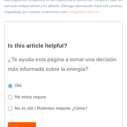
mercado independiente y no afiliado.
Obtenga información imparcial y precisa
respaldada por nuestro compromiso con
la integridad editorial
.
Is
this
Is this article helpful?
article
helpful?
¿Te ayuda esta página a tomar una decisión
más informada sobre la energía?
Si
Útil
eres
No estoy seguro
humano,
deja
No es útil | Podemos mejorar. ¿Cómo?
este
No es útil | Podemos mejorar. ¿Cómo?
campo