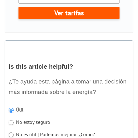
Ver tarifas
Is
this
Is this article helpful?
article
helpful?
¿Te ayuda esta página a tomar una decisión
más informada sobre la energía?
Si
Útil
eres
No estoy seguro
humano,
deja
No es útil | Podemos mejorar. ¿Cómo?