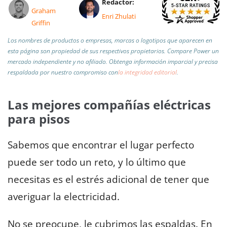
Redactor:
Graham
Enri Zhulati
Griffin
Los nombres de productos o empresas, marcas o logotipos que aparecen en
esta página son propiedad de sus respectivos propietarios. Compare Power un
mercado independiente y no afiliado.
Obtenga información imparcial y precisa
respaldada por nuestro compromiso con
la integridad editorial
.
Las mejores compañías eléctricas
para pisos
Sabemos que encontrar el lugar perfecto
puede ser todo un reto, y lo último que
necesitas es el estrés adicional de tener que
averiguar la electricidad.
No se preocupe, le cubrimos las espaldas. En