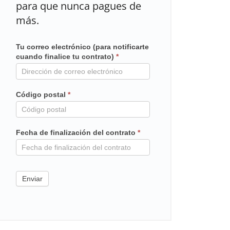
para que nunca pagues de
más.
Tu correo electrónico (para notificarte
Mailchimp
cuando finalice tu contrato)
*
en
contrato
Código postal
*
Fecha de finalización del contrato
*
Enviar