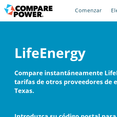
Comenzar
El
LifeEnergy
Compare instantáneamente LifeE
tarifas de otros proveedores de e
Texas.
Introduzca su código postal par