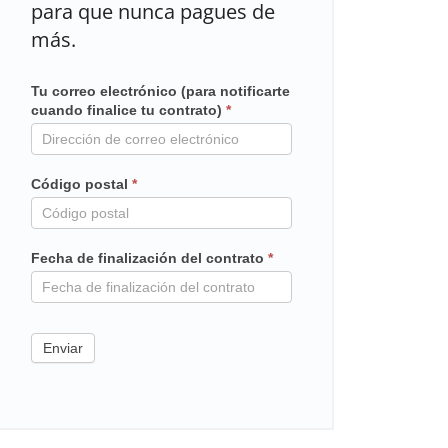
para que nunca pagues de
más.
Tu correo electrónico (para notificarte
Mailchimp
cuando finalice tu contrato)
*
en
contrato
Código postal
*
Fecha de finalización del contrato
*
Enviar