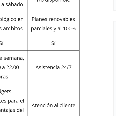
s a sábado
lógico en
Planes renovables
os ámbitos
parciales y al 100%
Sí
Sí
 la semana,
0 a 22.00
Asistencia 24/7
ras
gets
tes para el
Atención al cliente
entajas del