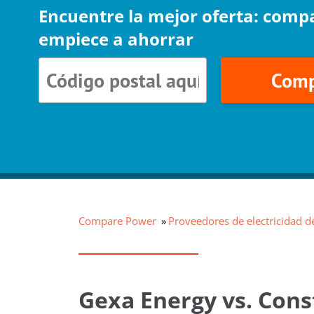
Encuentre la mejor oferta: comp
empiece a ahorrar
Comp
Compare Power
Proveedores de electricidad d
Gexa Energy vs. Cons