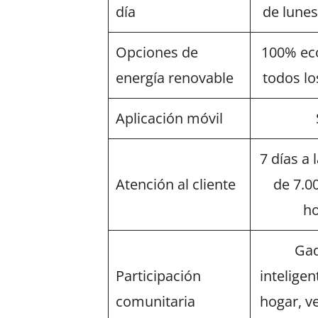
día
de lune
Opciones de
100% eco
energía renovable
todos l
Aplicación móvil
7 días a
Atención al cliente
de 7.0
ho
Gad
Participación
inteligen
comunitaria
hogar, v