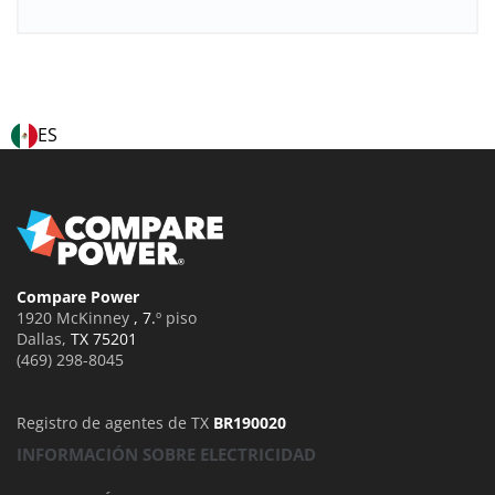
ES
Compare Power
1920 McKinney
, 7.
º piso
Dallas
,
TX 75201
(469) 298-8045
Registro de agentes de TX
BR190020
INFORMACIÓN SOBRE ELECTRICIDAD