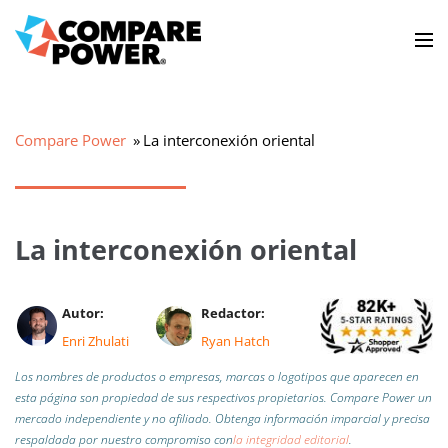
Compare Power
La interconexión oriental
La interconexión oriental
Autor:
Redactor:
Enri Zhulati
Ryan Hatch
Los nombres de productos o empresas, marcas o logotipos que aparecen en
esta página son propiedad de sus respectivos propietarios. Compare Power un
mercado independiente y no afiliado.
Obtenga información imparcial y precisa
respaldada por nuestro compromiso con
la integridad editorial
.