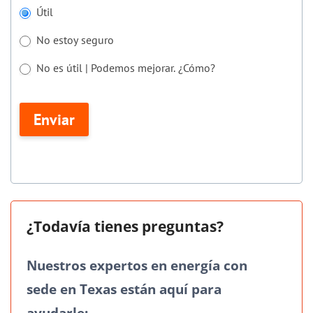
Si
Útil
eres
No estoy seguro
humano,
deja
No es útil | Podemos mejorar. ¿Cómo?
este
No es útil | Podemos mejorar. ¿Cómo?
campo
Enviar
en
blanco.
¿Todavía tienes preguntas?
Nuestros expertos en energía con
sede en Texas están aquí para
ayudarle: