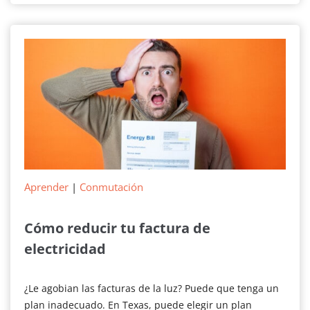
Texas
para
cambiar
de
proveedor
Aprender
|
Conmutación
Cómo reducir tu factura de
electricidad
¿Le agobian las facturas de la luz? Puede que tenga un
plan inadecuado. En Texas, puede elegir un plan