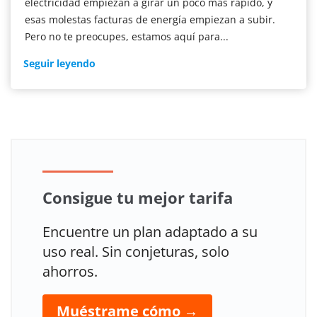
electricidad empiezan a girar un poco más rápido, y
esas molestas facturas de energía empiezan a subir.
Pero no te preocupes, estamos aquí para...
Consejos
Seguir leyendo
inteligentes
para
ahorrar
en
verano
en
Cool
Consigue tu mejor tarifa
Encuentre un plan adaptado a su
uso real. Sin conjeturas, solo
ahorros.
Muéstrame cómo →