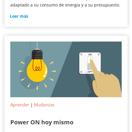
adaptado a su consumo de energía y a su presupuesto.
Cómo
Leer más
reducir
la
factura
de
la
luz
Aprender
|
Mudanzas
Power ON hoy mismo