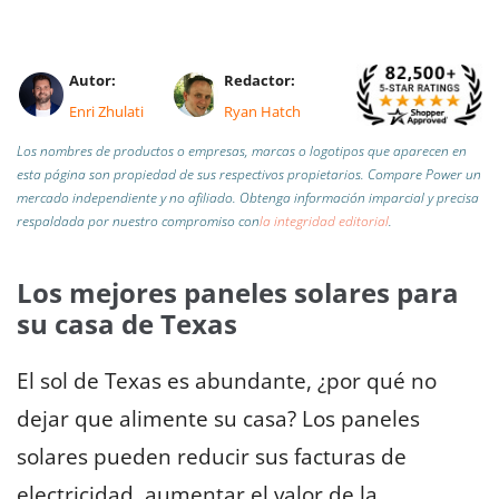
Autor:
Redactor:
Enri Zhulati
Ryan Hatch
Los nombres de productos o empresas, marcas o logotipos que aparecen en
esta página son propiedad de sus respectivos propietarios. Compare Power un
mercado independiente y no afiliado.
Obtenga información imparcial y precisa
respaldada por nuestro compromiso con
la integridad editorial
.
Los mejores paneles solares para
su casa de Texas
El sol de Texas es abundante, ¿por qué no
dejar que alimente su casa? Los paneles
solares pueden reducir sus facturas de
electricidad, aumentar el valor de la