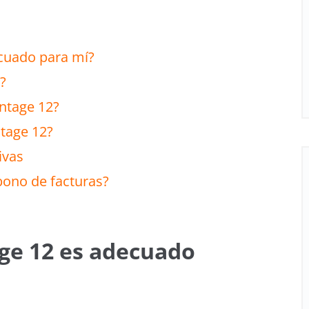
cuado para mí?
?
ntage 12?
ntage 12?
ivas
bono de facturas?
ge 12 es adecuado