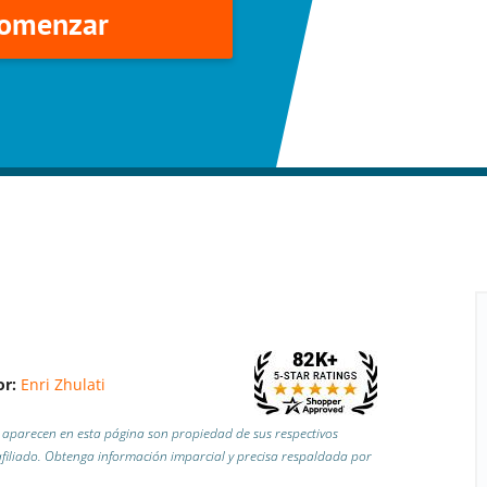
omenzar
or:
Enri Zhulati
aparecen en esta página son propiedad de sus respectivos
iliado.
Obtenga información imparcial y precisa respaldada por