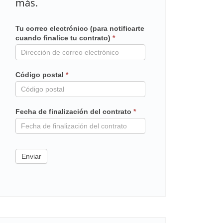
más.
Tu correo electrónico (para notificarte
Mailchimp
cuando finalice tu contrato)
*
en
contrato
Código postal
*
Fecha de finalización del contrato
*
Enviar