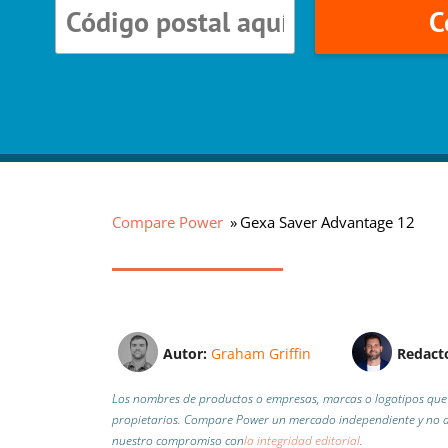
C
Compare Power
Gexa Saver Advantage 12
Autor:
Graham Griffin
Redact
Los nombres de productos o empresas, marcas o logotipos que 
propietarios. Compare Power un mercado independiente y no af
nuestro compromiso con
la integridad editorial
.