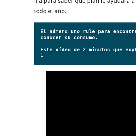
fija para saber qué plan le ayudará 
todo el año.
El número uno rule para encontr
conocer su consumo.

Este vídeo de 2 minutos que expl
⤵️