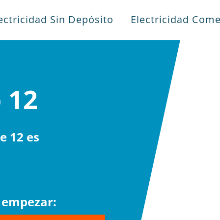
ectricidad Sin Depósito
Electricidad Come
 12
e 12 es
a empezar: