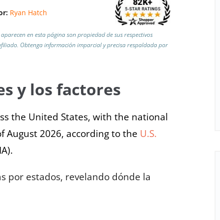
or:
Ryan Hatch
aparecen en esta página son propiedad de sus respectivos
iliado.
Obtenga información imparcial y precisa respaldada por
s y los factores
ross the United States, with the national
of August 2026, according to the
U.S.
IA).
ras por estados, revelando dónde la