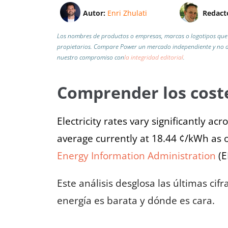
Autor:
Enri Zhulati
Redact
Los nombres de productos o empresas, marcas o logotipos que 
propietarios. Compare Power un mercado independiente y no af
nuestro compromiso con
la integridad editorial
.
Comprender los coste
Electricity rates vary significantly ac
average currently at 18.44 ¢/kWh as 
Energy Information Administration
(E
Este análisis desglosa las últimas cif
energía es barata y dónde es cara.