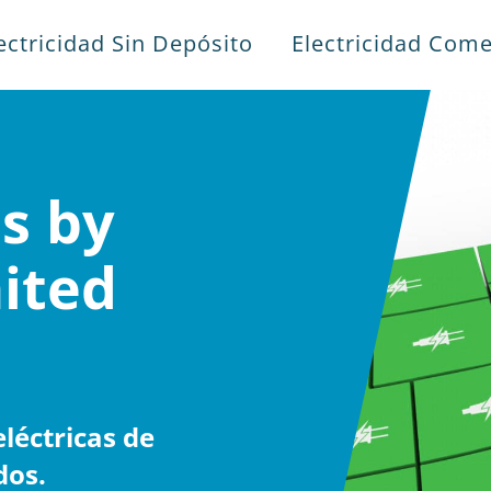
ectricidad Sin Depósito
Electricidad Come
es by
nited
léctricas de
dos.