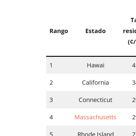
T
Rango
Estado
resi
(¢
1
Hawai
4
2
California
3
3
Connecticut
2
4
Massachusetts
2
5
Rhode Island
2