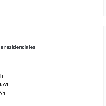
es residenciales
Wh
s/kWh
kWh