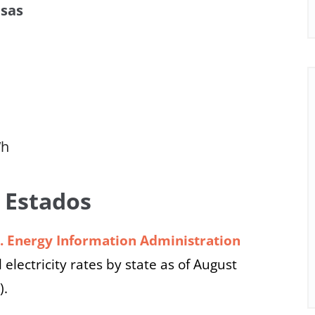
esas
Wh
r Estados
S. Energy Information Administration
 electricity rates by state as of August
).