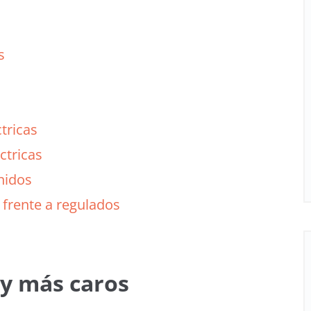
s
tricas
ctricas
nidos
frente a regulados
 y más caros