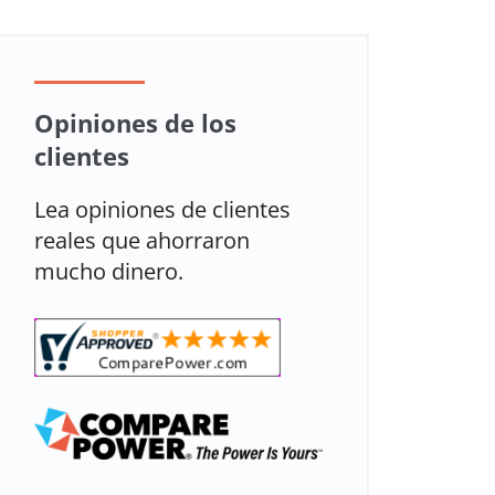
Regulado o
Opiniones de los
desregulado
clientes
Lea opiniones de clientes
Regulado
reales que ahorraron
mucho dinero.
Desregulado
Desregulado
Desregulado
Desregulado