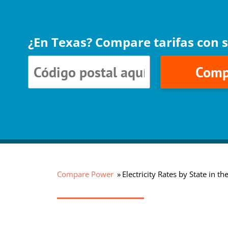
¿En Texas? Compare tarifas con s
Comp
Compare Power
Electricity Rates by State in th