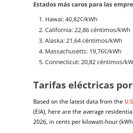
Estados más caros para las empr
Hawai: 40,82¢/kWh
California: 22,86 céntimos/kWh
Alaska: 21,64 céntimos/kWh
Massachusetts: 19,76¢/kWh
Connecticut: 20,82 céntimos/k
Tarifas eléctricas po
Based on the latest data from the
U.
(EIA), here are the average residential
2026, in cents per kilowatt-hour (kWh