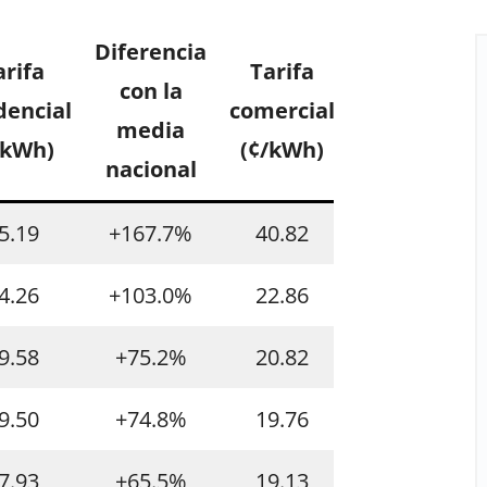
Diferencia
Diferencia
arifa
Tarifa
con la
con la
dencial
comercial
media
media
/kWh)
(¢/kWh)
nacional
nacional
5.19
+167.7%
40.82
+222.4%
4.26
+103.0%
22.86
+80.6%
9.58
+75.2%
20.82
+64.5%
9.50
+74.8%
19.76
+56.1%
7.93
+65.5%
19.13
+51.1%