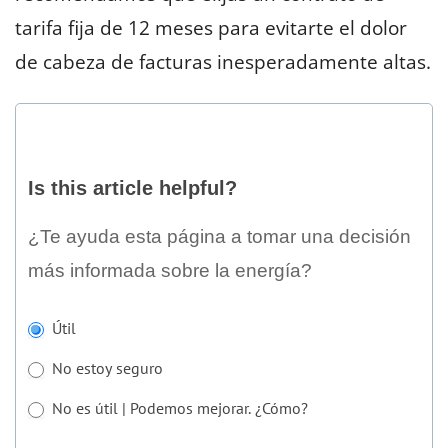
tarifa fija de 12 meses para evitarte el dolor
de cabeza de facturas inesperadamente altas.
Is
this
Is this article helpful?
article
helpful?
¿Te ayuda esta página a tomar una decisión
más informada sobre la energía?
Si
Útil
eres
No estoy seguro
humano,
deja
No es útil | Podemos mejorar. ¿Cómo?
este
No es útil | Podemos mejorar. ¿Cómo?