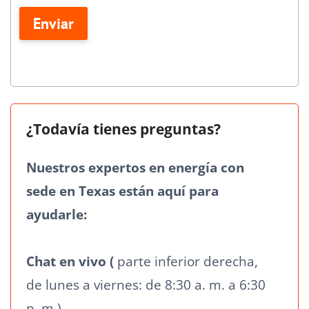
campo
Enviar
en
blanco.
¿Todavía tienes preguntas?
Nuestros expertos en energía con
sede en Texas están aquí para
ayudarle:
Chat en vivo (
parte inferior derecha,
de lunes a viernes: de 8:30 a. m. a 6:30
p. m.)