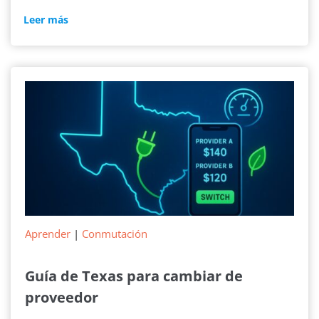
Nuevo
Leer más
servicio
de
electricidad
Aprender
|
Conmutación
Guía de Texas para cambiar de
proveedor