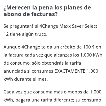
de
¿Merecen la pena los planes de
crédito
para
abono de facturas?
facturas
y
Se preguntará si 4Change Maxx Saver Select
créditos
12 tiene algún truco.
de
uso
Aunque 4Change te da un crédito de 100 $ en
la factura cada vez que alcanzas los 1.000 kWh
de consumo, sólo obtendrás la tarifa
anunciada si consumes EXACTAMENTE 1.000
kWh durante el mes.
Cada vez que consuma más o menos de 1.000
kWh, pagará una tarifa diferente; su consumo