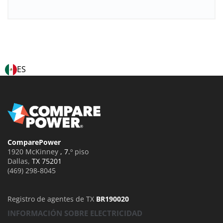
ES
ComparePower
1920 McKinney
, 7.
º piso
Dallas
,
TX 75201
(469) 298-8045
Registro de agentes de TX
BR190020
INFORMACIÓN SOBRE ELECTRICIDAD