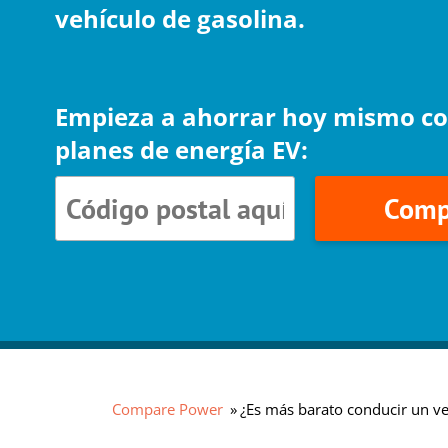
vehículo de gasolina.
Empieza a ahorrar hoy mismo co
planes de energía EV:
Comp
Compare Power
¿Es más barato conducir un ve