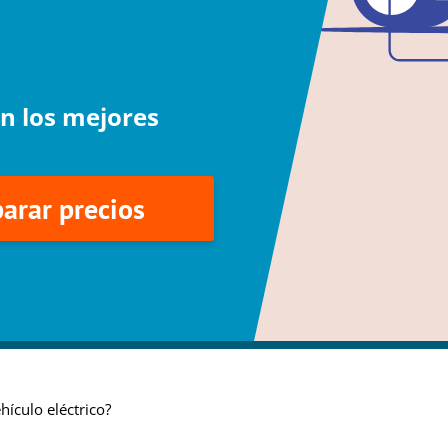
n los mejores
arar precios
hículo eléctrico?