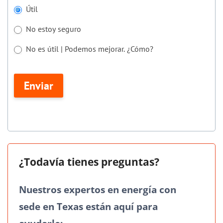
Si
Útil
eres
No estoy seguro
humano,
deja
No es útil | Podemos mejorar. ¿Cómo?
este
No es útil | Podemos mejorar. ¿Cómo?
campo
Enviar
en
blanco.
¿Todavía tienes preguntas?
Nuestros expertos en energía con
sede en Texas están aquí para