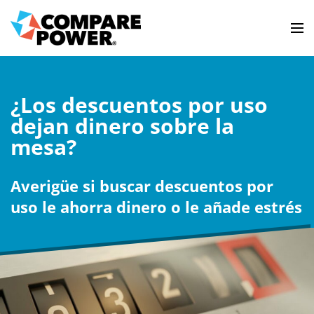
¿Los descuentos por uso
dejan dinero sobre la
mesa?
Averigüe si buscar descuentos por
uso le ahorra dinero o le añade estrés