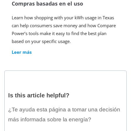
Compras basadas en el uso
Learn how shopping with your kWh usage in Texas
can help consumers save money and how Compare
Power’s tools make it easy to find the best plan
based on your specific usage.
Compras
Leer más
basadas
en
el
uso
Is
this
Is this article helpful?
article
helpful?
¿Te ayuda esta página a tomar una decisión
más informada sobre la energía?