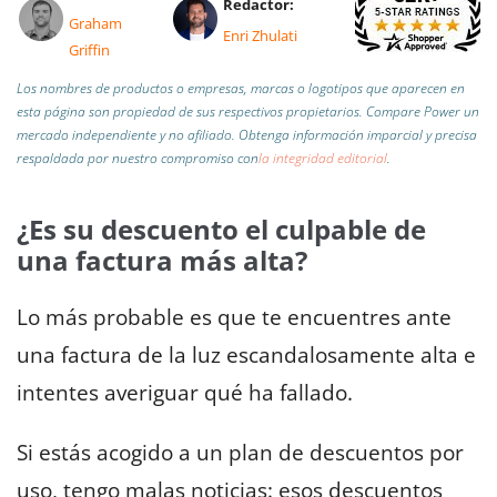
Redactor:
Graham
Enri Zhulati
Griffin
Los nombres de productos o empresas, marcas o logotipos que aparecen en
esta página son propiedad de sus respectivos propietarios. Compare Power un
mercado independiente y no afiliado.
Obtenga información imparcial y precisa
respaldada por nuestro compromiso con
la integridad editorial
.
¿Es su descuento el culpable de
una factura más alta?
Lo más probable es que te encuentres ante
una factura de la luz escandalosamente alta e
intentes averiguar qué ha fallado.
Si estás acogido a un plan de descuentos por
uso, tengo malas noticias: esos descuentos